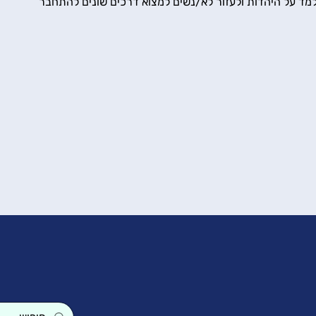
למד על היהדות ולעזור לא/נשים למצוא דרכים שונים להתחבר