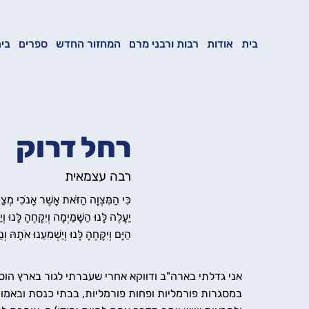
בית
אודות
רבות ורבני מרם
המחזור החדש
ספרים
בית
רחל דרוק
רבה עצמאית
כִּי הַמִּצְוָה הַזֹּאת אֲשֶׁר אָנֹכִי מְצ
יַעֲלֶה לָּנוּ הַשָּׁמַיְמָה וְיִקָּחֶהָ לָּנו
הַיָּם וְיִקָּחֶהָ לָּנוּ וְיַשְׁמִעֵנוּ אֹתָהּ 
אני גדלתי בארה"ב ודווקא אחרי שעברתי לגור בארץ הו
במסגרות פורמליות ופחות פורמליות, בבתי כנסת ובאמות