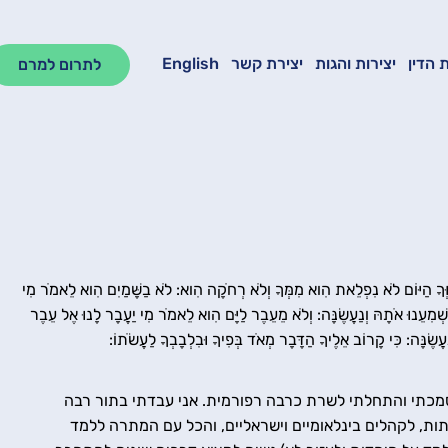
 הדין
יצירות והגות
יצירת קשר
English
לתרום למרם
ַוְּךָ הַיּוֹם לֹא נִפְלֵאת הִוא מִמְּךָ וְלֹא רְחֹקָה הִוא: לֹא בַשָּׁמַיִם הִוא לֵאמֹר מִי
ּ וְיַשְׁמִעֵנוּ אֹתָהּ וְנַעֲשֶׂנָּה: וְלֹא מֵעֵבֶר לַיָּם הִוא לֵאמֹר מִי יַעֲבָר לָנוּ אֶל עֵבֶר
וְנַעֲשֶׂנָּה: כִּי קָרוֹב אֵלֶיךָ הַדָּבָר מְאֹד בְּפִיךָ וּבִלְבָבְךָ לַעֲשֹׂתוֹ:
סמכתי והתחלתי לשרת כרבה רפורמית. אני עבדתי בתור רבה
ות, לקהלים בינלאומיים וישראליים, והכל עם המתרה ללמד