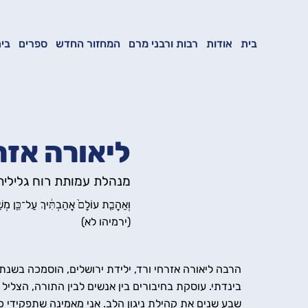
בית
אודות
רבות ורבני מרם
המחזור החדש
ספרים
בית
ליאורה אזר
מנהלת עמותת רוח גלילית
וְאַהֲבַ֤ת עוֹלָם֙ אֲהַבְתִּ֔יךְ עַל־כֵּ֖ן מְשַׁ
(ירמיהו לא)
בינדתי. עוסקת בחיבורים בין אנשים לבין התורה, הצליל ו
שבע שנים את קהילת ניגון הלב. אני מאמינה שתפקידי כ