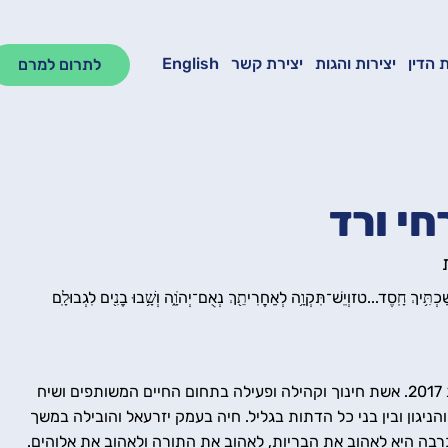
 הדין
יצירות והגות
יצירת קשר
English
לתרום למרם
חי ורד
כְתִּ֥יךְ חָֽסֶד...טזוְיֵשׁ־תִּקְוָ֥ה לְאַחֲרִיתֵ֖ךְ נְאֻם־יְהֹוָ֑ה וְשָׁ֥בוּ בָנִ֖ים לִגְבוּלָֽם
הרבה ליאורה אזרחי ורד, ילידת ירושלים, הוסמכה בשנת 2017. אשת חינוך וקהילה ופעילה בתחום החיים המשותפים ושיח
הניגון ובין בני כל הדתות בגליל. חיה בעמק יזרעאל והובילה במשך
רבה היא לאהוב את הבריות, לאהוב את התורה ולאהוב את אלוהים.