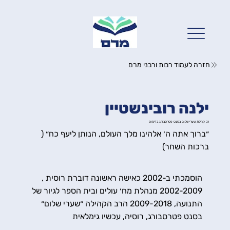
חזרה לעמוד רבות ורבני מרם
ילנה רובינשטיין
רב קהילת שערי שלום בסנט פטרסבורג בדימוס
״ברוך אתה ה׳ אלהינו מלך העולם, הנותן ליעף כח״ (
ברכות השחר)
הוסמכתי ב-2002 כאישה ראשונה דוברת רוסית ,
2002-2009 מנהלת מח׳ עולים ובית הספר לגיור של
התנועה, 2009-2018 הרב הקהילה ״שערי שלום״
בסנט פטרסבורג, רוסיה, עכשיו גימלאית