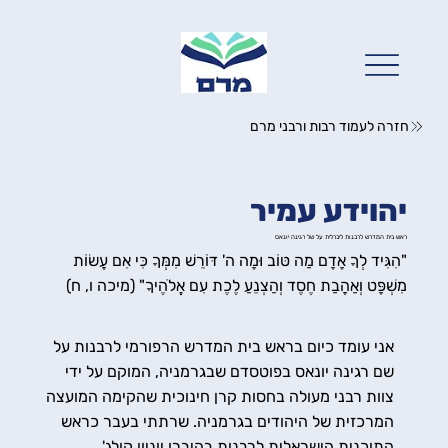
חזרה לעמוד רבות ורבני מרם
יהוידע עמיר
ראש בית המדרש לרבנות ליברלית על של רגינה יונאס
"הִגִּיד לְךָ אָדָם מַה טּוֹב וּמָה ה' דּוֹרֵשׁ מִמְּךָ כִּי אִם עֲשׂוֹת
מִשְׁפָּט וְאַהֲבַת חֶסֶד וְהַצְנֵעַ לֶכֶת עִם אֱלֹהֶיךָ" (מיכה ו, ח)
אני עומד כיום בראש בית המדרש הרפורמי לרבנות על
שם רגינה יונאס בפוטסדם שבגרמניה, המוקם על ידי
צוות רבני מעולה בחסות קרן חינוכית שהקימה המועצה
המרכזית של היהודים בגרמניה. שרתתי בעבר כראש
התוכנית הישראלית לרבנות בהיברו יוניון קולג'