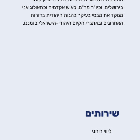
בירושלים, וכיו"ר מר"ם. כאיש אקדמיה וכתאולוג אני
ממקד את מבטי בעיקר בהגות היהודית בדורות
האחרונים ובאתגרי הקיום היהודי-הישראלי בזמננו.
מבין ספריי: "דעת מאמינה" (על הגותו של פרנץ
רוזנצוויג); "שערים לאמונה צרופה" (על הגותו של נחמן
קרוכמל); "קול דממה דקה" (מחשבות והרהורים
תאולוגיים שלי); "מדרש רבה" (בעריכתי ובעריכת הרבה
מיה ליבוביץ'), סיפורה של המהפכה הרפורמית הנשית
בישראל.
שירותים
ליווי רוחני