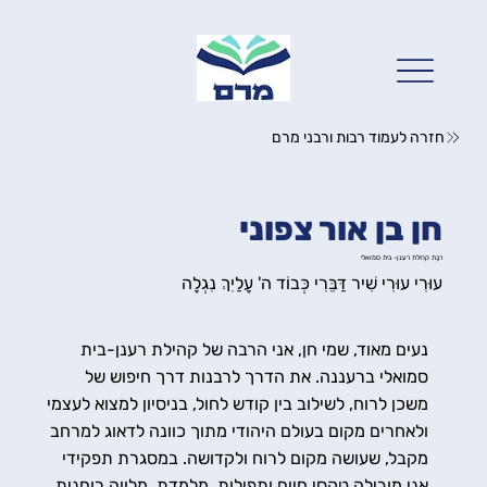
חזרה לעמוד רבות ורבני מרם
חן בן אור צפוני
רבָּת קהילת רענן- בית סמואלי
עוּרִי עוּרִי שִׁיר דַּבֵּרִי כְּבוֹד ה' עָלַיִךְ נִגְלָה
נעים מאוד, שמי חן, אני הרבה של קהילת רענן-בית
סמואלי ברעננה. את הדרך לרבנות דרך חיפוש של
משכן לרוח, לשילוב בין קודש לחול, בניסיון למצוא לעצמי
ולאחרים מקום בעולם היהודי מתוך כוונה לדאוג למרחב
מקבל, שעושה מקום לרוח ולקדושה. במסגרת תפקידי
אני מובילה טקסי חיים ותפילות, מלמדת, מלווה רוחנית,