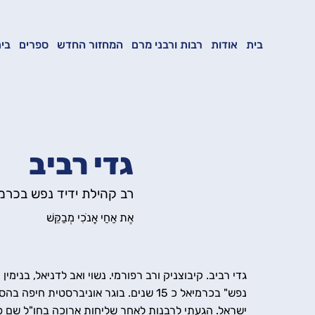
בית
אודות
רבות ורבני מרם
המחזור החדש
ספרים
בית
גדי רביב
רב קהילת ידיד נפש בכרמ
אֶת אַחַי אָנֹכִי מְבַקֵּשׁ
גדי רביב. קיבוצניק ורב רפורמי. נשוי ואב לדניאל, בנימין
נפש" בכרמיאל כ 15 שנים. בוגר אוניברסט
ישראל. הגעתי לרבנות לאחר שליחות ארוכה בחו"ל שם פ