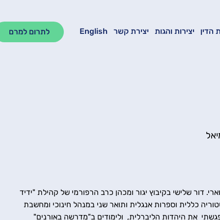
 הדין
יצירות והגות
יצירת קשר
English
לתרום למרם
יאל
 וארי. דור שלישי בקיבוץ יגור ומכהן כרב הרפורמי של קהילת "ידיד
ית חיפה בהסטוריה כללית וספרות אנגלית ותואר שני במנהל חינוכי ומחשבת
גשתי את היהדות הליברלית, ולימודים ב"מדרשה באורנים"