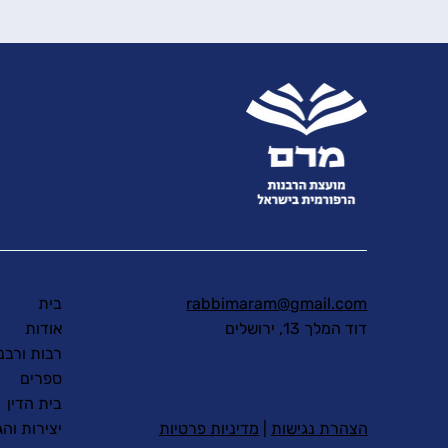
rabbimaram@gmail.com
בית
דוד המלך 13, ירושלים
אודות
רבות ורבנ
ספרים
בית הדין
יצירות והג
הצהרת נגישות
|
מדיניות פרטיות