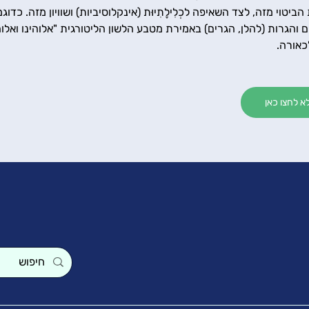
הביטוי מזה, לצד השאיפה לכְלִילָתִיוּת (אינקלוסיביות) ושוויון מזה. כד
והגרות (להלן, הגרים) באמירת מטבע הלשון הליטורגית "אלוהינו ואלוהי
כאורה.
 לחצו כאן