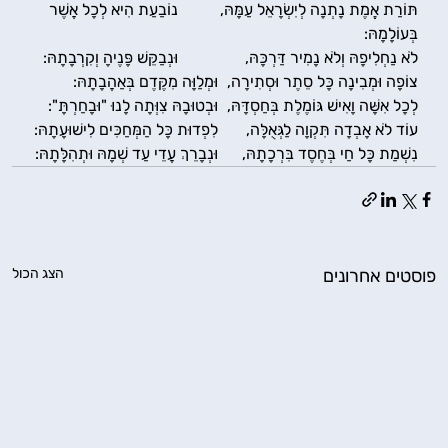
תּוֹרַת אֱמֶת נָתְנָה לְיִשְׂרָאֵל עַמָּהּ, 	נוֹבַעַת הִיא לְכָל אֲשֶׁר 
בְּעוֹלָמָהּ:
לֹא נַחְלִיפָהּ וְלֹא נָמִיר דַּרְכָּהּ, 		וּנְבַקֵּשׁ פָּנֶיהָ וְקִרְבָתָהּ:
צוֹפָה וּמְבִינָה כָּל סֵתֶר וּסְתִירָה, 	וּמְלַוָּה מִקֶּדֶם בְּאַהֲבָתָהּ:
לְכָל אִשָּׁה וָאִישׁ גּוֹמֶלֶת בְּחַסְדָּהּ, 	וּבְטוּבָהּ צִוְּתָה לָנוּ "וּבָחַרְתָּ":
עוֹד לֹא אָבְדָה תִּקְוָה לַגְּאֻלָּה, 	לִפְדוּת כָּל הַמְּחַכִּים לִישׁוּעָתָהּ:
נִשְׁמַת כָּל חַי בְּחֶסֶד בִּרְכָתָהּ, 	וּנְבָרֵךְ עֲדֵי עַד שְׁמָהּ וּתְהִלָּתָהּ:
פוסטים אחרונים
הצג הכול