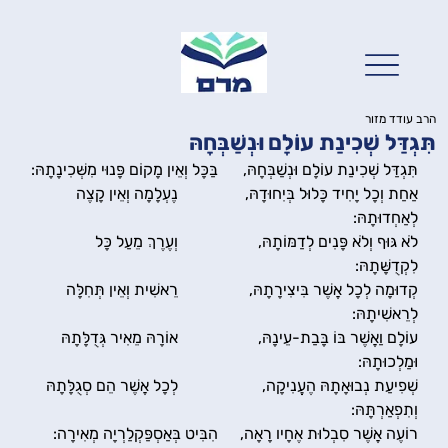
הרב עודד מזור
תִּגְדַּל שְׁכִינַת עוֹלָם וּנְשַׁבְּחָהּ
תִּגְדַּל שְׁכִינַת עוֹלָם וּנְשַׁבְּחָהּ, 	בַּכָּל וְאֵין מָקוֹם פָּנוּי מִשְּׁכִינָתָהּ:
אַחַת וְכָל יָחִיד כָּלוּל בְּיִחוּדָהּ, 		נֶעְלָמָה וְאֵין קָצֶה 
לְאַחְדוּתָהּ:
לֹא גּוּף וְלֹא פָּנִים לְדַמּוֹתָהּ, 		וְעֶרֶךְ מֵעַל כָּל 
לִקְדֻשָּׁתָהּ:
קְדוּמָה לְכָל אֲשֶׁר בִּיצִירָתָהּ, 		רֵאשִׁית וְאֵין תְּחִלָּה 
לְרֵאשִׁיתָהּ:
עוֹלָם וַאֲשֶׁר בּוֹ בָּבַת-עֵינָהּ, 		אוֹרָהּ מֵאִיר גְּדֻלָּתָהּ 
וּמַלְכוּתָהּ:
שְׁפִיעַת נְבוּאָתָהּ הֶעֱנִיקָה, 		לְכָל אֲשֶׁר הֵם סְגֻלָּתָהּ 
וְתִפְאַרְתָּהּ:
רוֹעֶה אֲשֶׁר סִבְלוּת אֶחָיו רָאָה, 	הִבִּיט בְּאַסְפַּקְלַרְיָה מְאִירָה: