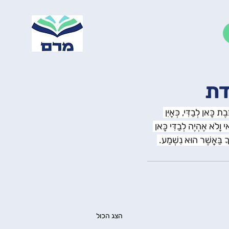
דת
 כָּאן לְבַדִּי, כְּאָיִּן 
י וָלֹא אֶהְיֶה לְבַדִּי כָּאן 
ךָ בַּאֲשֶׁר הוּא נִשְׁמַע. 
הצג הכול