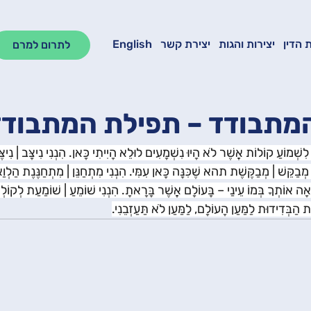
 הדין
יצירות והגות
יצירת קשר
English
לתרום למרם
מתבודד – תפילת המתבוד
שְׁמוֹעַ קוֹלוֹת אֲשֶׁר לֹא הָיוּ נִשְׁמָעִים לוּלֵא הָיִיתִי כָּאן. הִנְנִי נִיצָּב | נִיצֶּבֶת
י מְבַקֵּשׁ | מְבַקֶּשֶׁת תהא שֶׁכִּנָּה כָּאן עִמִּי. הִנְנִי מִתְחַנֵּן | מִתְחַנֶּנֶת הַלְוַא
ֹאָה אוֹתְךָ בְּמוֹ עֵינַי – בָּעוֹלָם אֲשֶׁר בָּרָאתָ. הִנְנִי שׁוֹמֵעַ | שׁוֹמַעַת לְקוֹלְ
ת הַבְּדִידוּת לַמַּעַן הָעוֹלָם, לַמַּעַן לֹא תַּעַזְבֵנִי.