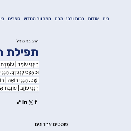
בית
אודות
רבות ורבני מרם
המחזור החדש
ספרים
בית
הרב בני מיניץ'
תפילת ה
הִינְנִי עוֹמֵד | עוֹמֶדֶת לִ
וּכְאֶפֶס לְנֶגְדְּךָ. הִנְנִ
וְשָׁם. הִנְנִי רוֹאֶה | רו
הִנְנִי עוֹזֵב | עוֹזֶבֶת אֶ
פוסטים אחרונים